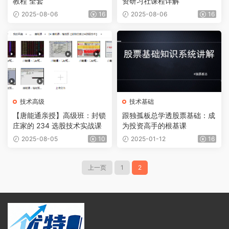
教程 全套
资研习社课程详解
2025-08-06
16
2025-08-06
16
技术高级
技术基础
【唐能通亲授】高级班：封锁
跟独孤板总学透股票基础：成
庄家的 234 选股技术实战课
为投资高手的根基课
2025-08-05
10
2025-01-12
16
上一页
1
2