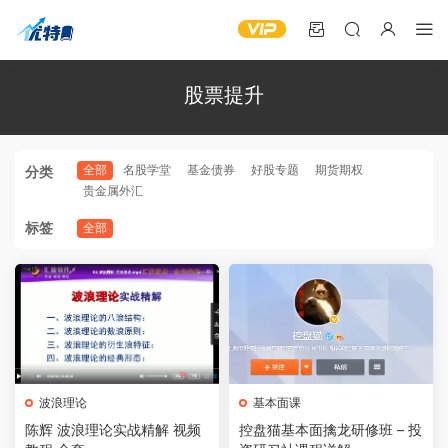
股票提升
全部
名股学堂
基金债券
好股专题
期货期权
分类
贵金属外汇
标签
全部
波浪理论
基本面课
陈辉 波浪理论实战精解 视频
控盘猫基本面擒龙研修班 – 投