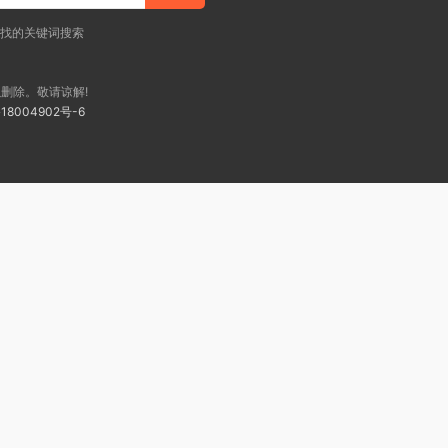
查找的关键词搜索
删除。敬请谅解!
18004902号-6