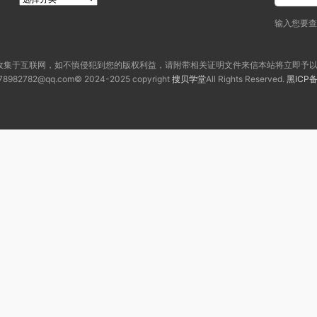
输入您要
收集于互联网，如不慎侵犯到您的版权利益，请附带相关证明文件来信本站将立即予以
78982782@qq.com© 2024-2025 copyright
搜贝学堂
All Rights Reserved.
黑ICP备