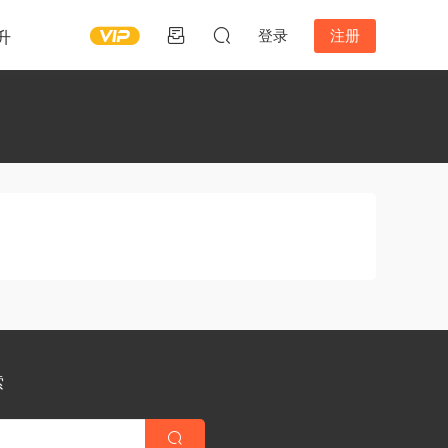
登录
注册
升
索