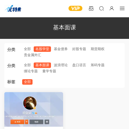
基本面课
全部
名股学堂
基金债券
好股专题
期货期权
分类
贵金属外汇
全部
基本面课
波浪理论
盘口语言
筹码专题
分类
缠论专题
量学专题
标签
全部